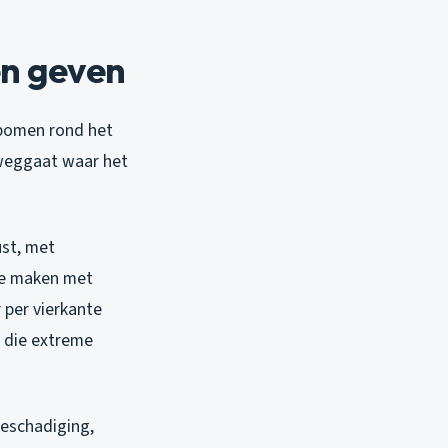
en geven
 bomen rond het
 weggaat waar het
ust, met
te maken met
 per vierkante
r die extreme
beschadiging,