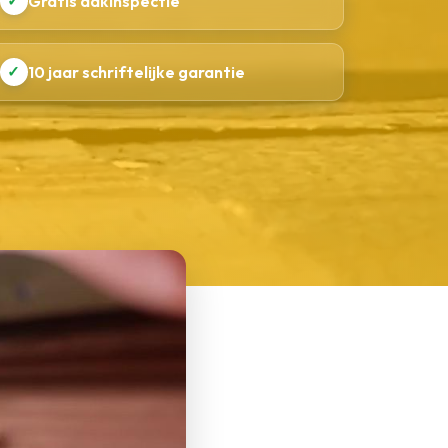
✓
Gratis dakinspectie
✓
10 jaar schriftelijke garantie