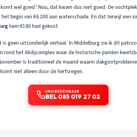
t komt wel goed.’ Nou, dat kwam dus niet goed. De vochtplek
 het begin van €4.200 aan waterschade. En dat terwijl een s
burg
hem €180 had gekost.
 is geen uitzonderlijk verhaal. In Middelburg zie ik dit patro
en rond het Abdijcomplex waar de historische panden kwetsba
November is traditioneel de maand waarin dakgootprobleme
 komt niet alleen door de herfsregen.
NU BEREIKBAAR
BEL 085 019 27 02