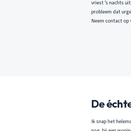
vriest ’s nachts u
probleem dat urge
Neem contact op 
De échte
Ik snap het helema
nog, bij een woni