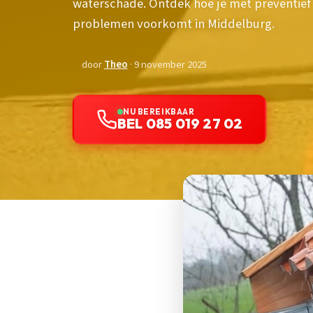
waterschade. Ontdek hoe je met preventief 
problemen voorkomt in Middelburg.
door
Theo
· 9 november 2025
NU BEREIKBAAR
BEL 085 019 27 02