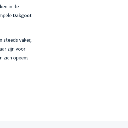
ken in de
impele
Dakgoot
on steeds vaker,
ar zijn voor
n zich opeens