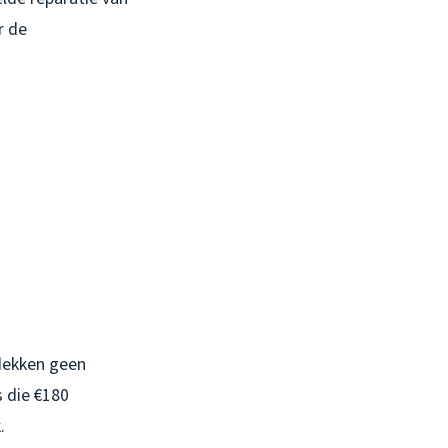
r de
 dekken geen
 die €180
.