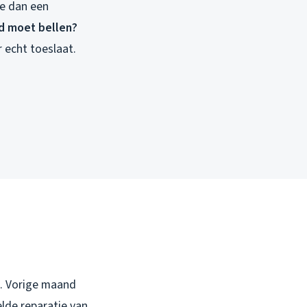
je dan een
d moet bellen?
 echt toeslaat.
is. Vorige maand
lde reparatie van