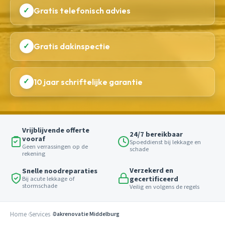
✓
Gratis telefonisch advies
✓
Gratis dakinspectie
✓
10 jaar schriftelijke garantie
Vrijblijvende offerte
24/7 bereikbaar
vooraf
Spoeddienst bij lekkage en
Geen verrassingen op de
schade
rekening
Verzekerd en
Snelle noodreparaties
gecertificeerd
Bij acute lekkage of
stormschade
Veilig en volgens de regels
Home
Services
Dakrenovatie Middelburg