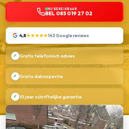
NU BEREIKBAAR
BEL 085 019 27 02
4,8
★★★★★
143 Google reviews
✓
Gratis telefonisch advies
✓
Gratis dakinspectie
✓
10 jaar schriftelijke garantie