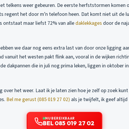
k het telkens weer gebeuren. De eerste herfststormen komen 
s regent het door m’n telefoon heen. Dat komt niet uit de lu
s ontstaat maar liefst 72% van alle
daklekkages
door de naja
hebben we daar nog eens extra last van door onze ligging aa
d vanuit het westen pakt flink aan, vooral in de wijken richti
 de dakpannen die in juli nog prima leken, liggen in oktober i
over het weer. Laat ik je laten zien hoe je zelf op zoek kunt
es.
Bel me gerust (085 019 27 02)
als je twijfelt, ik geef altijd
NU BEREIKBAAR
BEL 085 019 27 02