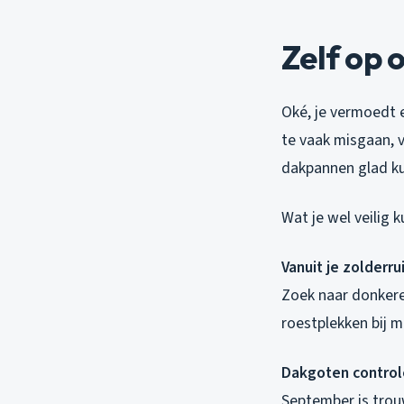
Zelf op 
Oké, je vermoedt e
te vaak misgaan, 
dakpannen glad ku
Wat je wel veilig 
Vanuit je zolderru
Zoek naar donkere 
roestplekken bij 
Dakgoten control
September is trou