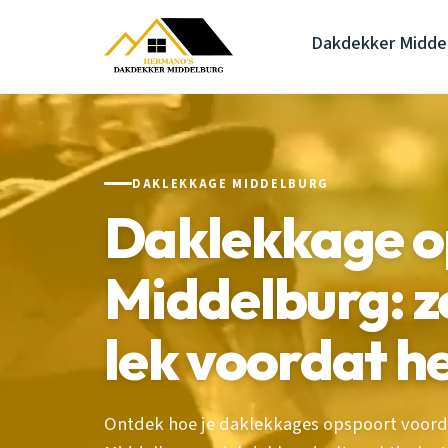
Dakdekker Midde
DAKLEKKAGE MIDDELBURG
Daklekkage o
Middelburg: zo
lek voordat het
Ontdek hoe je daklekkages opspoort voord