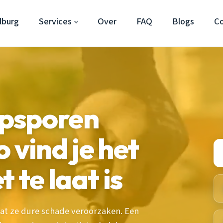
lburg
Services
Over
FAQ
Blogs
C
psporen
 vind je het
 te laat is
at ze dure schade veroorzaken. Een