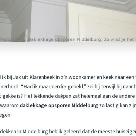
ik bij Jax uit Klarenbeek in z’n woonkamer en keek naar een 
nerbord. “Had ik maar eerder gebeld,” zei hij terwijl hij naar
t gekke is? Het lekkende dakpan zat helemaal aan de andere 
es waarom
daklekkage opsporen Middelburg
zo lastig kan zij
wegen.
akdekken in Middelburg heb ik geleerd dat de meeste huiseige