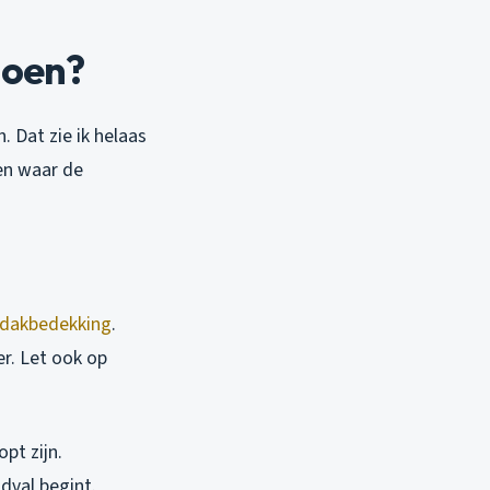
doen?
. Dat zie ik helaas
en waar de
dakbedekking
.
er. Let ook op
pt zijn.
dval begint.