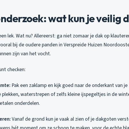
onderzoek: wat kun je veilig 
en lek. Wat nu? Allereerst: ga niet zomaar je dak op klauteren
vooral bij de oudere panden in Verspreide Huizen Noordoost
nnen zijn van het vocht.
kunt checken:
imte:
Pak een zaklamp en kijk goed naar de onderkant van je
plekken, waterstrepen of zelfs kleine ijspegeltjes in de wint
metalen onderdelen.
eren:
Vanaf de grond kun je vaak al zien of je dakgoten versto
wens hét moment om ze schoon te maken, voor de echte bla