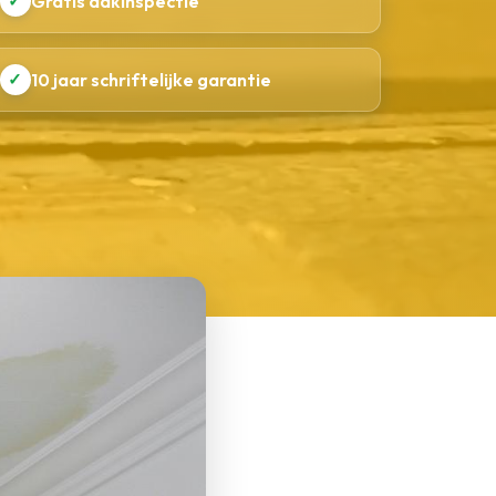
✓
Gratis dakinspectie
✓
10 jaar schriftelijke garantie