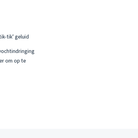
k-tik’ geluid
vochtindringing
er om op te