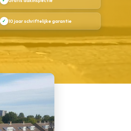
✓
Gratis dakinspectie
✓
10 jaar schriftelijke garantie