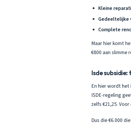
Kleine reparat
Gedeeltelijke 
Complete reno
Maar hier komt he
€800 aan slimme re
Isde subsidie:
En hier wordt het 
ISDE-regeling geef
zelfs €21,25. Voor
Dus die €6.000 die