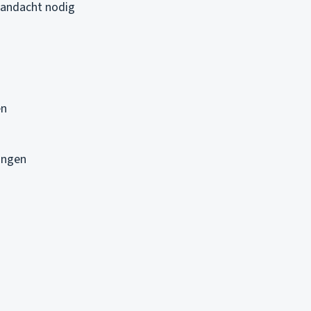
 aandacht nodig
en
ingen