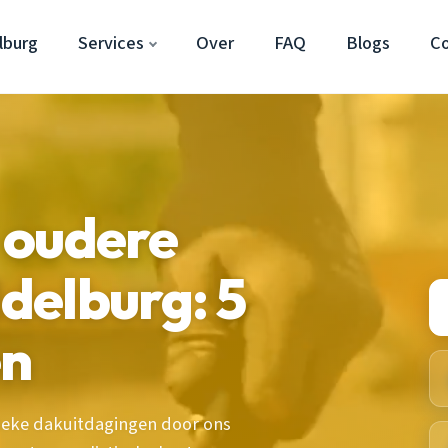
lburg
Services
Over
FAQ
Blogs
C
 oudere
delburg: 5
en
eke dakuitdagingen door ons