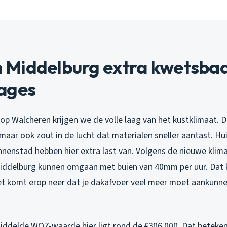
Middelburg extra kwetsbaar
ages
op Walcheren krijgen we de volle laag van het kustklimaat. D
maar ook zout in de lucht dat materialen sneller aantast. H
innenstad hebben hier extra last van. Volgens de nieuwe klim
iddelburg kunnen omgaan met buien van 40mm per uur. Dat k
et komt erop neer dat je dakafvoer veel meer moet aankunnen
ddelde WOZ-waarde hier ligt rond de €306.000. Dat beteken