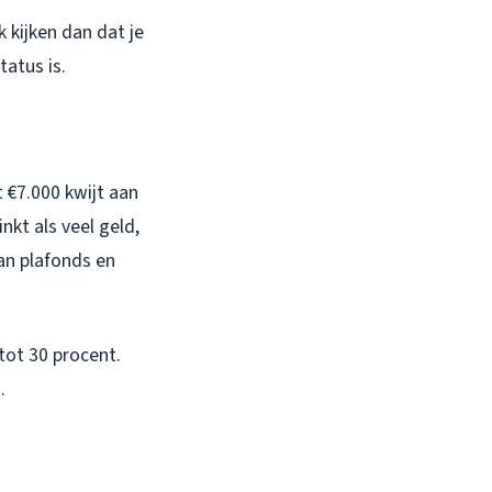
k kijken dan dat je
atus is.
 €7.000 kwijt aan
kt als veel geld,
an plafonds en
 tot 30 procent.
.