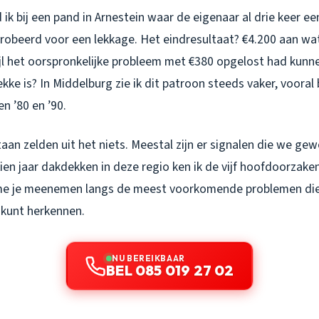
ik bij een pand in Arnestein waar de eigenaar al drie keer 
robeerd voor een lekkage. Het eindresultaat? €4.200 aan wa
l het oorspronkelijke probleem met €380 opgelost had kunn
kke is? In Middelburg zie ik dit patroon steeds vaker, vooral 
n ’80 en ’90.
an zelden uit het niets. Meestal zijn er signalen die we ge
tien jaar dakdekken in deze regio ken ik de vijf hoofdoorzake
me je meenemen langs de meest voorkomende problemen die 
d kunt herkennen.
NU BEREIKBAAR
BEL 085 019 27 02