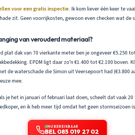
ellen voor een gratis inspectie
. Ik kom liever één keer te vaa
chade zit. Geen voorrijkosten, gewoon even checken wat de st
anging van verouderd materiaal?
 plat dak van 70 vierkante meter ben je ongeveer €5.250 tot
bedekking. EPDM ligt daar zo’n €1.400 tot €2.100 boven. Klin
et de waterschade die Simon uit Veersepoort had (€3.800 a
 reuze mee.
ls je het in januari of februari laat doen, scheelt dat vaak 20
edkoper, en ik heb meer tijd omdat het geen stormseizoen is
NU BEREIKBAAR
BEL 085 019 27 02