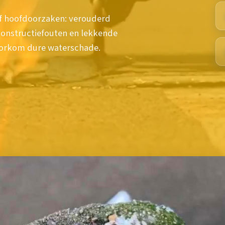
jf hoofdoorzaken: verouderd
constructiefouten en lekkende
voorkom dure waterschade.