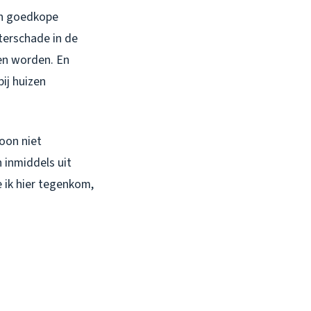
een goedkope
terschade in de
en worden. En
bij huizen
woon niet
n inmiddels uit
ik hier tegenkom,