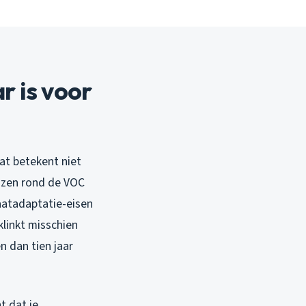
 is voor
at betekent niet
uizen rond de VOC
aatadaptatie-eisen
linkt misschien
 dan tien jaar
t dat je