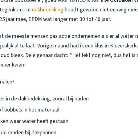
grootste boosdoener, goed voor zo’n 35% van alle
Oorzaken v
 tegenkom. Je
dakbedekking
houdt gewoon niet eeuwig mee
25 jaar mee, EPDM wat langer met 30 tot 40 jaar.
at de meeste mensen pas actie ondernemen als er al water n
genlijk al te laat. Vorige maand had ik een klus in Kleversker
 oud bleek. De eigenaar dacht: “Het lekt nog niet, dus het is
ember kwam.
gnalen?
es in de dakbedekking, vooral bij naden
f bobbels in het materiaal
kken waar water heeft gestaan
lde randen bij dakpannen