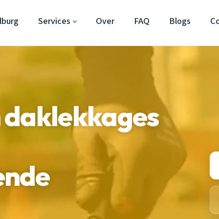
lburg
Services
Over
FAQ
Blogs
C
 daklekkages
ende