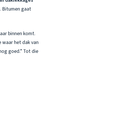
an daklekkages
. Bitumen gaat
aar binnen komt.
ke waar het dak van
 nog goed.” Tot die